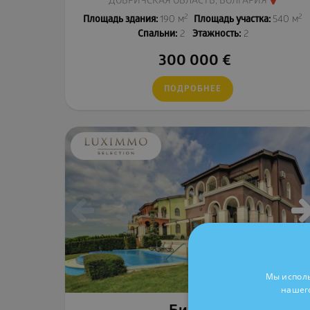
ДОБРИЧСКАЯ ОБЛАСТЬ, БОЛГАРИЯ
2
2
Площадь здания:
190 м
Площадь участка:
540 м
Спальни:
2
Этажность:
2
300 000
€
ПОДРОБНЕЕ
Мы исполь
нашего