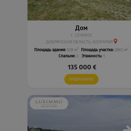
Дом
С. СЕНОКОС
ДОБРИЧСКАЯ ОБЛАСТЬ, БОЛГАРИЯ
2
2
Площадь здания:
108 м
Площадь участка:
2865 м
Спальни:
2
Этажность:
1
135 000
€
ПОДРОБНЕЕ