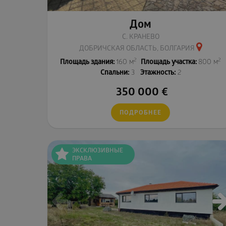
Дом
С. КРАНЕВО
ДОБРИЧСКАЯ ОБЛАСТЬ, БОЛГАРИЯ
2
2
Площадь здания:
160 м
Площадь участка:
800 м
Спальни:
3
Этажность:
2
350 000
€
ПОДРОБНЕЕ
ЭКСКЛЮЗИВНЫЕ
ПРАВА