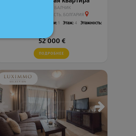
Двухкомнатная квартира
РЯДОМ С Г. БАЛЧИК
ДОБРИЧСКАЯ ОБЛАСТЬ, БОЛГАРИЯ
2
Площадь:
67.17 м
Спальни:
1
Этаж:
4
Этажность:
5
52 000
€
ПОДРОБНЕЕ