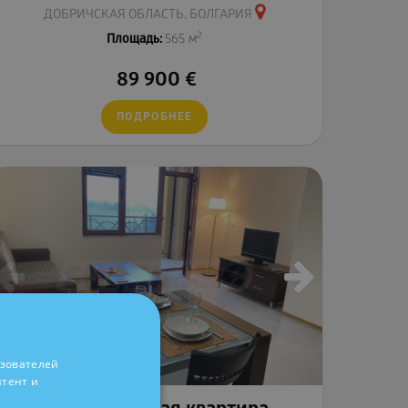
ДОБРИЧСКАЯ ОБЛАСТЬ, БОЛГАРИЯ
2
Площадь:
565 м
89 900
€
ПОДРОБНЕЕ
ьзователей
нтент и