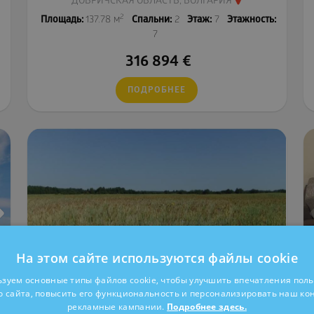
ДОБРИЧСКАЯ ОБЛАСТЬ, БОЛГАРИЯ
2
Площадь:
137.78 м
Спальни:
2
Этаж:
7
Этажность:
7
316 894
€
ПОДРОБНЕЕ
На этом сайте используются файлы cookie
зуем основные типы файлов cookie, чтобы улучшить впечатления пол
 сайта, повысить его функциональность и персонализировать наш ко
рекламные кампании.
Подробнее здесь.