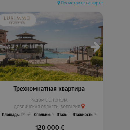
Посмотрите на карте
Трехкомнатная квартира
РЯДОМ С С. ТОПОЛА
ДОБРИЧСКАЯ ОБЛАСТЬ, БОЛГАРИЯ
2
Площадь:
121 м
Спальни:
2
Этаж:
1
Этажность:
5
120 000
€